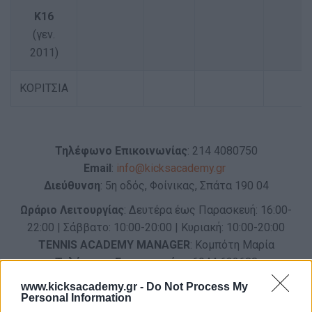
Κ16
(γεν.
2011)
ΚΟΡΙΤΣΙΑ
Τηλέφωνο Επικοινωνίας
: 214 4080750
Email
:
info@kicksacademy.gr
Διεύθυνση
: 5η οδός, Φοίνικας, Σπάτα 190 04
Ωράριο Λειτουργίας
: Δευτέρα έως Παρασκευή: 16:00-
22:00 | Σάββατο: 10:00-20:00 | Κυριακή: 10:00-20:00
TENNIS ACADEMY MANAGER
: Κομπότη Μαρία
Τηλέφωνο Επικοινωνίας
: 6944 632688
www.kicksacademy.gr -
Do Not Process My
Personal Information