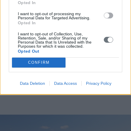
του έτους και σε ωράριο και πρόγραμμα που
Opted In
καθορίζεται από την Τεχνική Διεύθυνση.
I want to opt-out of processing my
· Για όλους τους αθλούμενους, η συμμετοχή σε
Personal Data for Targeted Advertising.
Opted In
ομαδικά ή ατομικά μαθήματα, η χρήση γηπέδου
καθώς και οποιαδήποτε άλλη χρήση των γηπέδων
I want to opt-out of Collection, Use,
Retention, Sale, and/or Sharing of my
και των γενικότερων εγκαταστάσεων συνεπάγεται
Personal Data that Is Unrelated with the
Purposes for which it was collected.
την πλήρη αποδοχή των όρων κανονισμού
Opted Out
λειτουργίας.
CONFIRM
· Οι αθλούμενοι και οι αθλούμενες είναι
υποχρεωμένοι να προσκομίσουν ιατρική βεβαίωση
που να αναγράφει ότι είναι υγιείς και μπορούν να
Data Deletion
Data Access
Privacy Policy
συμμετέχουν σε αθλητικές δραστηριότητες (τένις).