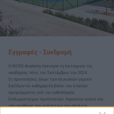
Εγγραφές - Συνδρομή
Η KICKS Academy ξεκινησε τη λειτουργία της
ακαδημίας τένις τον Σεπτέμβριο του 2024.
Οι προπονήσεις όλων των ηλικιακών γκρουπ
διεξάγονται καθημερινά βάσει του ετήσιου
προγράμματος υπό την καθοδήγηση
διπλωματούχων προπονητών, παρουσία ιατρού και
υπό συνθήκες που καλύπτουν την απόλυτη
ασφάλεια των αθλητών.